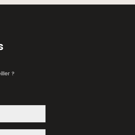
s
ller ?