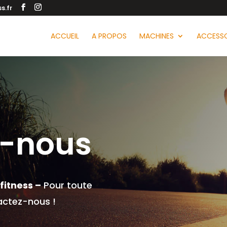
s.fr
ACCUEIL
A PROPOS
MACHINES
ACCESSO
z-nous
fitness –
Pour toute
ctez-nous !